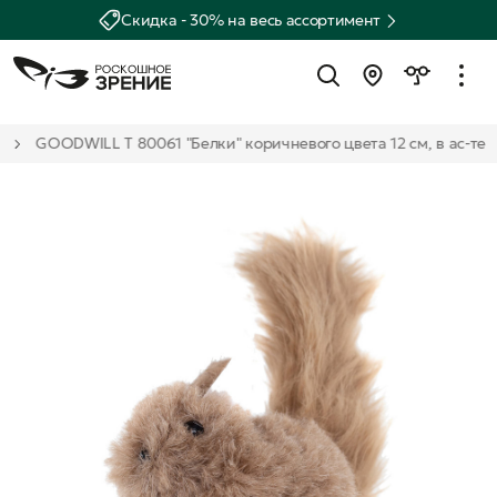
Скидка - 30% на весь ассортимент
и
GOODWILL T 80061 "Белки" коричневого цвета 12 см, в ас-те