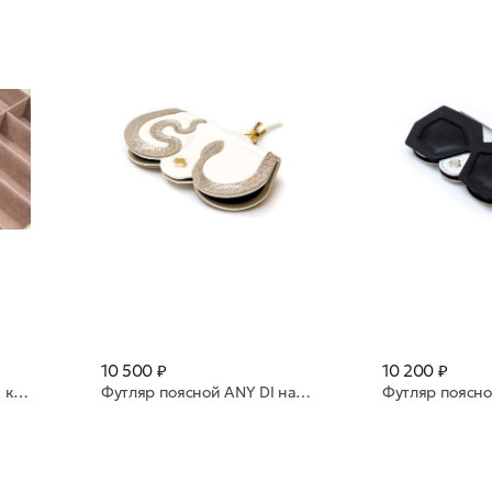
10 500 ₽
10 200 ₽
Кейс с руч. Guiсhard нат. к.10 яч. Dollaro crema 2001 св бежевый
Футляр поясной ANY DI натуральная кожа SP101652 Medusa