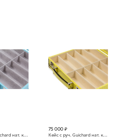
75 000 ₽
Кейс с руч. Guiсhard нат. к.10 яч. Azzurro 0029 св. голубой
Кейс с руч. Guiсhard нат. к.10 яч. Lime желтый