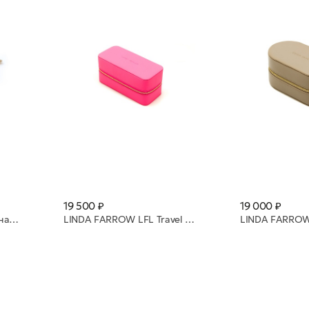
19 500 ₽
19 000 ₽
Футляр поясной ANY DI натуральная кожа SP101652 Sea Star
LINDA FARROW LFL Travel Case 2 Neon Pink