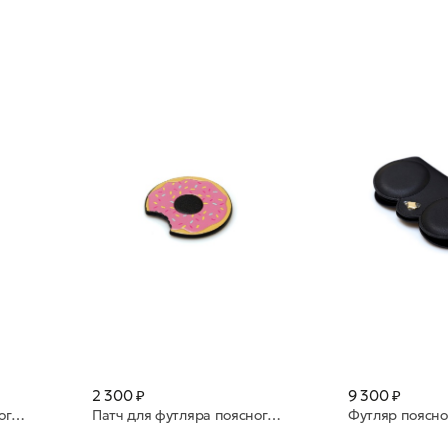
2 300 ₽
9 300 ₽
Патч для футляра поясного ANY DI натуральная кожа PA101615 Rock 'n' Roll
Патч для футляра поясного ANY DI натуральная кожа PA101614 Donut