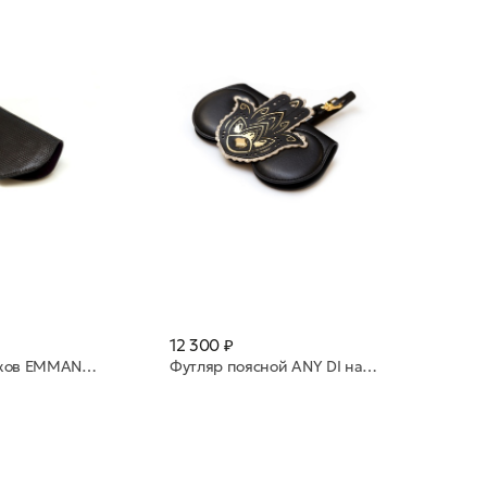
12 300 ₽
Футляр для очков EMMANUELLE_KIRSCH Noir 1090
Футляр поясной ANY DI натуральная кожа SP101652 Fatima