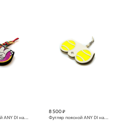
8 500 ₽
Футляр поясной ANY DI натуральная кожа SP101602 PopArt by Jeroen van Unen (PAJ))
Футляр поясной ANY DI натуральная кожа SP101602 Tennis Brushed