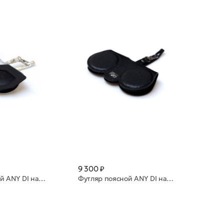
9 300 ₽
Футляр поясной ANY DI натуральная кожа SP101602 Cosmic
Футляр поясной ANY DI натуральная кожа SP101602 Black Metallic