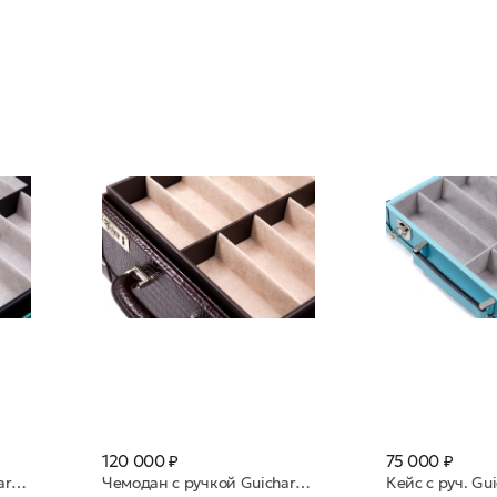
120 000 ₽
75 000 ₽
Чемодан с ручкой Guichard нат кожа 30 яч Foresta бирюза
Чемодан с ручкой Guichard нат. кожа 30 яч Ruggine коричн/красный