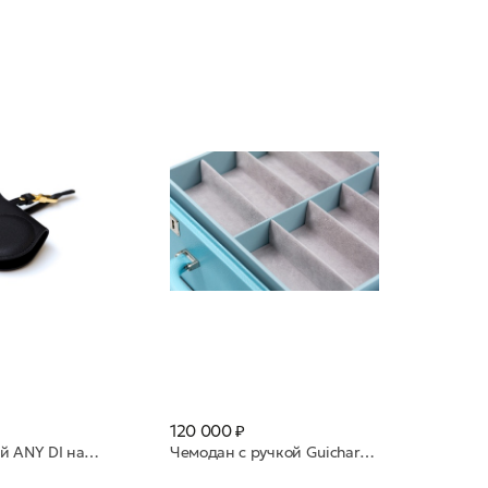
120 000 ₽
Футляр поясной ANY DI натуральная кожа SP101602 Black Silver
Чемодан с ручкой Guichard нат. кожа 30 яч Azzurro св голубой